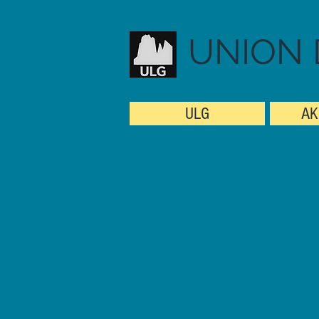
UNION 
ULG
AK