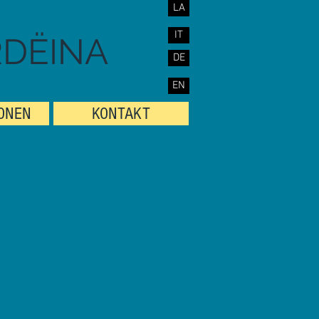
LA
IT
RDËINA
DE
EN
IONEN
KONTAKT