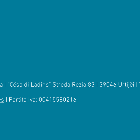
 | “Cësa di Ladins” Streda Rezia 83 | 39046 Urtijëi |
es
| Partita Iva: 00415580216