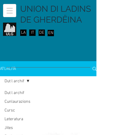
UNION DI LADINS
DE GHERDËINA
LA
IT
DE
EN
ATUALITÀ
Dut l archif
Dut l archif
Cunlaurazions
Cursc
Leteratura
Jites