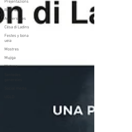
Prejentazions
Referac
Aniverseres
Cësa di Ladins
Festes y bona
ueia
Mostres
Mujiga
Mutons
Sentedes
genereles
Social media
UGLD