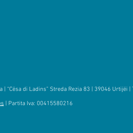
 | “Cësa di Ladins” Streda Rezia 83 | 39046 Urtijëi |
es
| Partita Iva: 00415580216