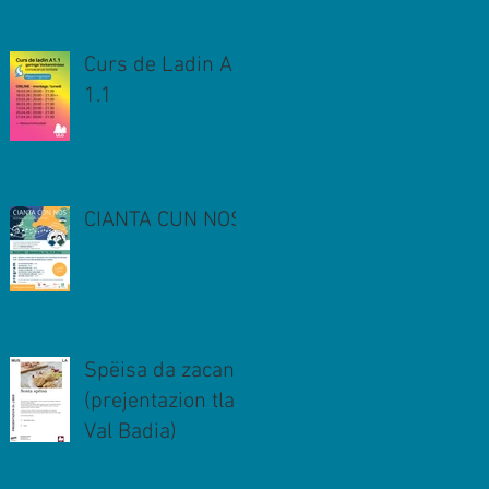
Curs de Ladin A
1.1
CIANTA CUN NOS
Spëisa da zacan
(prejentazion tla
Val Badia)