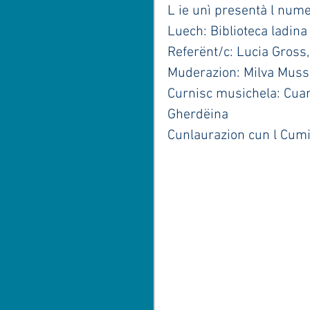
L ie unì presentà l nume
Luech: Biblioteca ladina
Referënt/c: Lucia Gross
Muderazion: Milva Muss
Curnisc musichela: Cuar
Gherdëina
Cunlaurazion cun l Cumi