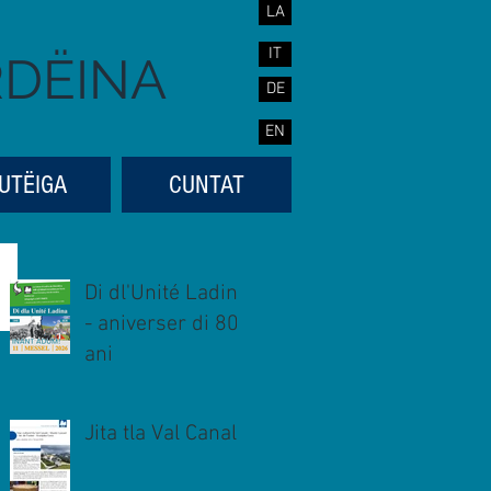
LA
IT
RDËINA
DE
EN
UTËIGA
CUNTAT
Di dl'Unité Ladina
- aniverser di 80
ani
Jita tla Val Canal