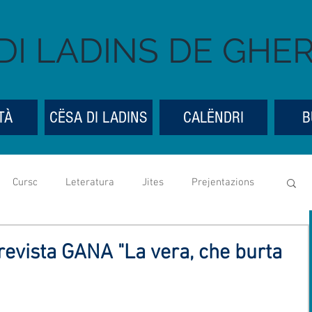
DI LADINS DE GHE
TÀ
CËSA DI LADINS
CALËNDRI
B
Cursc
Leteratura
Jites
Prejentazions
Cësa di Ladins
Festes y bona ueia
Mostres
revista GANA "La vera, che burta
ntedes genereles
Social media
UGLD