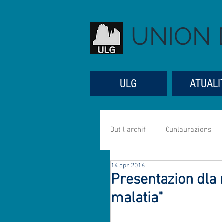
UNION 
ULG
ATUALI
Dut l archif
Cunlaurazions
14 apr 2016
Referac
Aniverseres
Presentazion dla 
malatia"
Mujiga
Mutons
Se