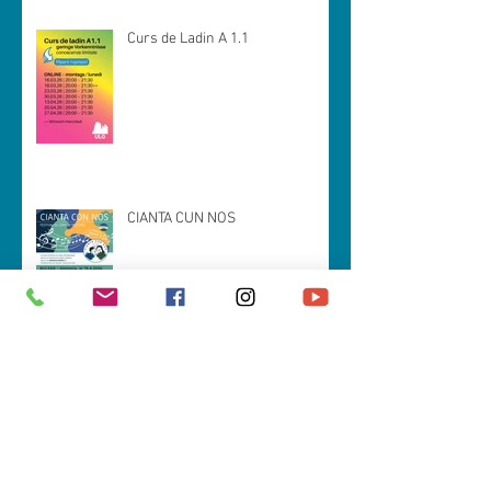
Curs de Ladin A 1.1
CIANTA CUN NOS
Spëisa da zacan (prejentazion tla
Val Badia)