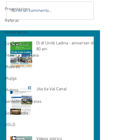
Prejentazions
Scrivi un commento...
Referac
Aniverseres
Di dl'Unité Ladina - aniverser di
Cësa di Ladins
80 ani
Festes y bona ueia
Mostres
Mujiga
Jita tla Val Canal
Mutons
Sentedes genereles
Social media
UGLD
Videos storics