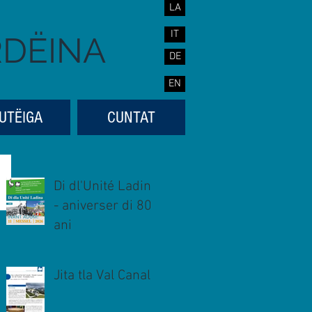
LA
IT
RDËINA
DE
EN
UTËIGA
CUNTAT
Di dl'Unité Ladina
- aniverser di 80
ani
Jita tla Val Canal