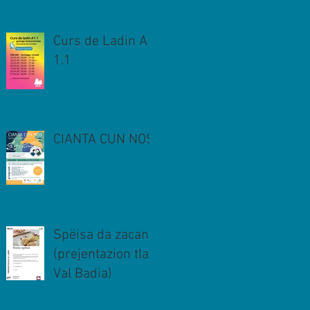
Curs de Ladin A
1.1
CIANTA CUN NOS
Spëisa da zacan
(prejentazion tla
Val Badia)