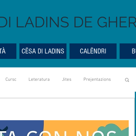
DI LADINS DE GHE
TÀ
CËSA DI LADINS
CALËNDRI
B
Cursc
Leteratura
Jites
Prejentazions
Cësa di Ladins
Festes y bona ueia
Mostres
ntedes genereles
Social media
UGLD