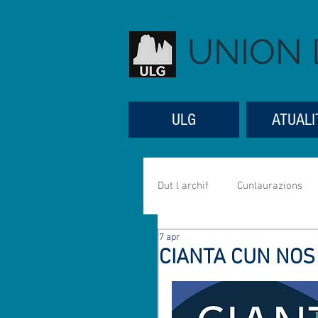
UNION 
ULG
ATUALI
Dut l archif
Cunlaurazions
7 apr
Referac
Aniverseres
CIANTA CUN NOS
Mujiga
Mutons
Se