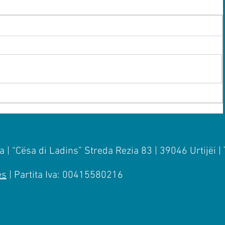
 | “Cësa di Ladins” Streda Rezia 83 | 39046 Urtijëi |
es
| Partita Iva: 00415580216