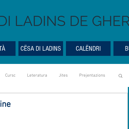
DI LADINS DE GHE
TÀ
CËSA DI LADINS
CALËNDRI
B
Cursc
Leteratura
Jites
Prejentazions
Cësa di Ladins
Festes y bona ueia
Mostres
ine
ntedes genereles
Social media
UGLD