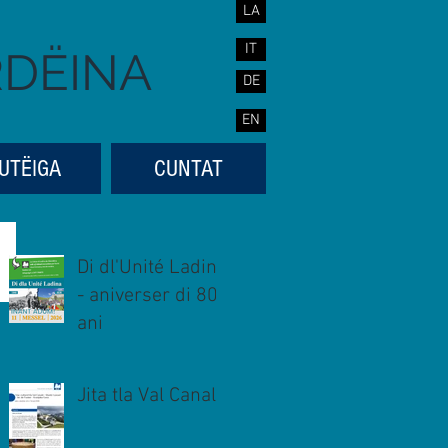
LA
IT
RDËINA
DE
EN
UTËIGA
CUNTAT
Di dl'Unité Ladina
- aniverser di 80
ani
Jita tla Val Canal