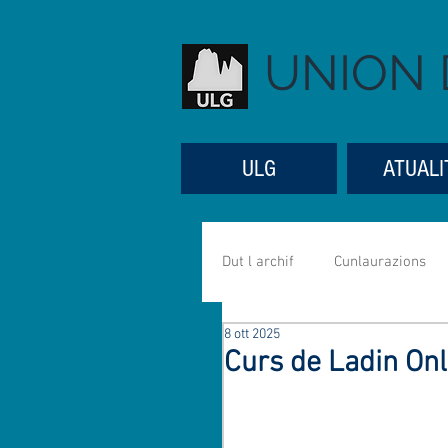
UNION 
ULG
ATUALI
Dut l archif
Cunlaurazions
8 ott 2025
Referac
Aniverseres
Curs de Ladin Onl
Mujiga
Mutons
Se