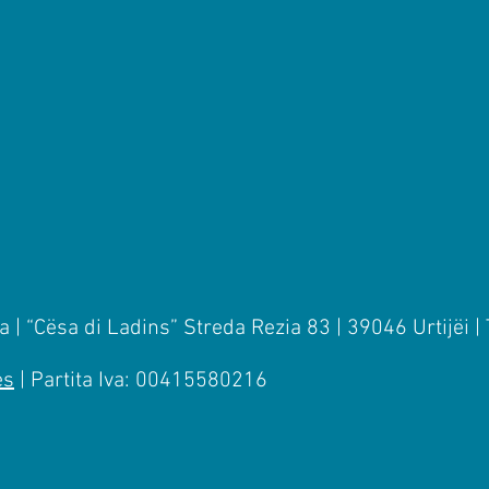
 | “Cësa di Ladins” Streda Rezia 83 | 39046 Urtijëi |
es
| Partita Iva: 00415580216