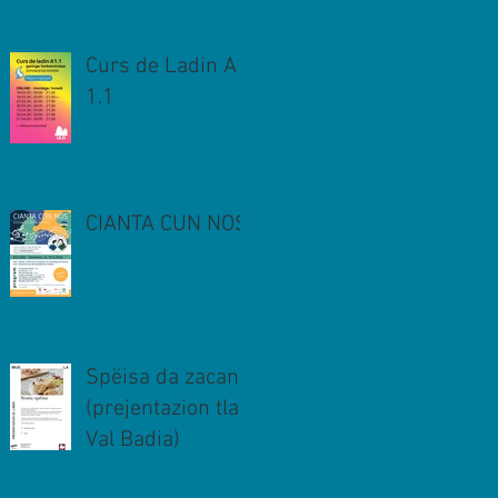
Curs de Ladin A
1.1
CIANTA CUN NOS
Spëisa da zacan
(prejentazion tla
Val Badia)