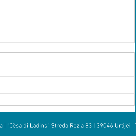
 | “Cësa di Ladins” Streda Rezia 83 | 39046 Urtijëi |