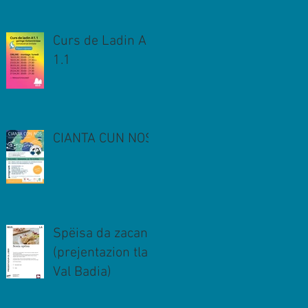
Curs de Ladin A
1.1
CIANTA CUN NOS
Spëisa da zacan
(prejentazion tla
Val Badia)