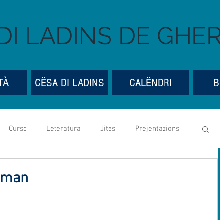
DI LADINS DE GHE
TÀ
CËSA DI LADINS
CALËNDRI
B
Cursc
Leteratura
Jites
Prejentazions
Cësa di Ladins
Festes y bona ueia
Mostres
roman
ntedes genereles
Social media
UGLD