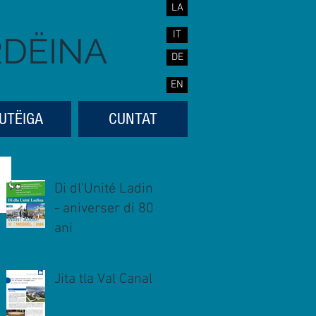
LA
IT
RDËINA
DE
EN
UTËIGA
CUNTAT
Di dl'Unité Ladina
- aniverser di 80
ani
Jita tla Val Canal