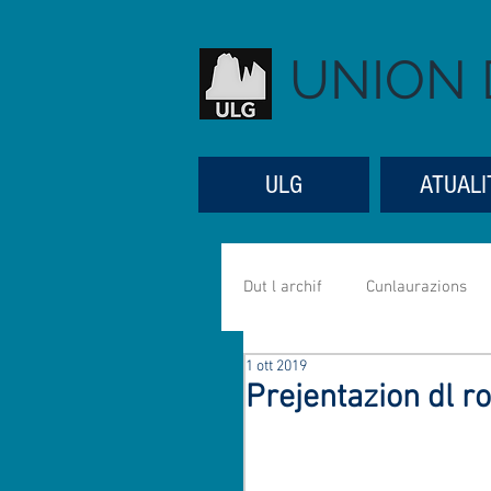
UNION 
ULG
ATUALI
Dut l archif
Cunlaurazions
1 ott 2019
Referac
Aniverseres
Prejentazion dl 
Mujiga
Mutons
Se