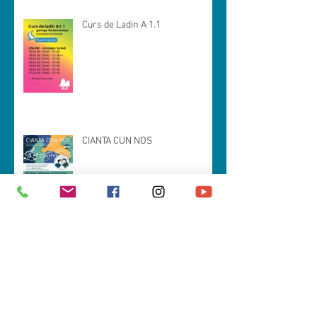
Curs de Ladin A 1.1
CIANTA CUN NOS
Spëisa da zacan (prejentazion tla
Val Badia)