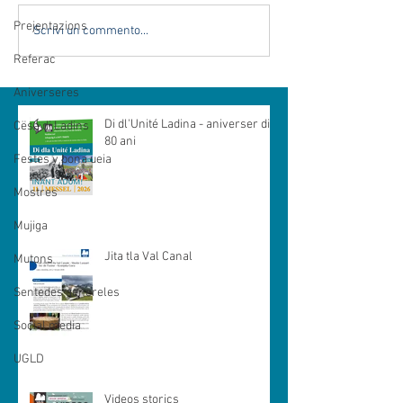
Prejentazions
Scrivi un commento...
Referac
Aniverseres
Di dl'Unité Ladina - aniverser di
Cësa di Ladins
80 ani
Festes y bona ueia
Mostres
Mujiga
Jita tla Val Canal
Mutons
Sentedes genereles
Social media
UGLD
Videos storics