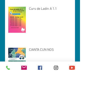
Curs de Ladin A 1.1
CIANTA CUN NOS
Spëisa da zacan (prejentazion tla
Val Badia)