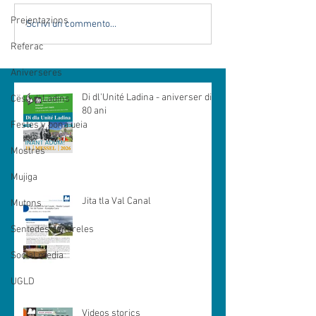
Prejentazions
Scrivi un commento...
Referac
Aniverseres
Di dl'Unité Ladina - aniverser di
Cësa di Ladins
80 ani
Festes y bona ueia
Mostres
Mujiga
Jita tla Val Canal
Mutons
Sentedes genereles
Social media
UGLD
Videos storics