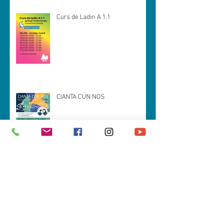
Curs de Ladin A 1.1
CIANTA CUN NOS
Spëisa da zacan (prejentazion tla
Val Badia)