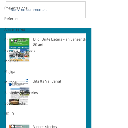
Prejentazions
Scrivi un commento...
Referac
Aniverseres
Di dl'Unité Ladina - aniverser di
Cësa di Ladins
80 ani
Festes y bona ueia
Mostres
Mujiga
Jita tla Val Canal
Mutons
Sentedes genereles
Social media
UGLD
Videos storics