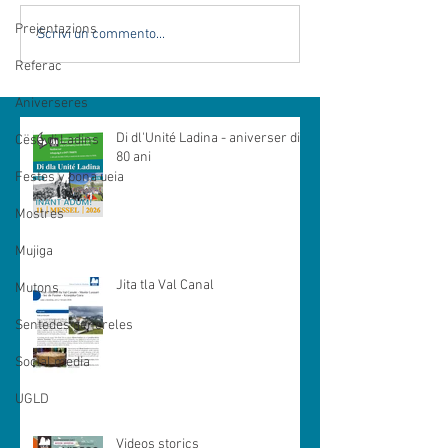
Prejentazions
Scrivi un commento...
Referac
Aniverseres
Di dl'Unité Ladina - aniverser di
Cësa di Ladins
80 ani
Festes y bona ueia
Mostres
Mujiga
Jita tla Val Canal
Mutons
Sentedes genereles
Social media
UGLD
Videos storics