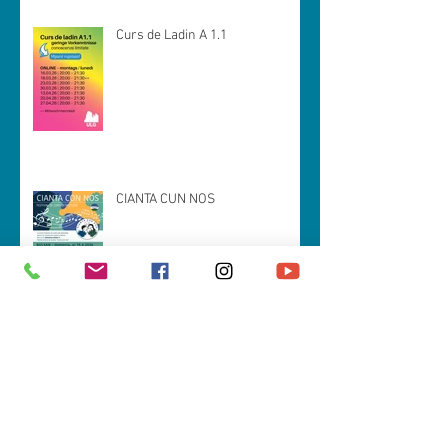
Curs de Ladin A 1.1
CIANTA CUN NOS
Spëisa da zacan (prejentazion tla
Val Badia)