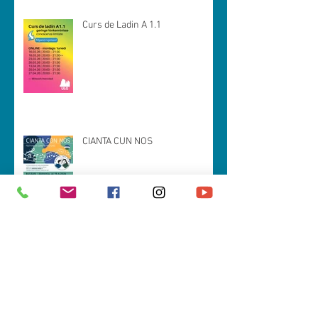
Curs de Ladin A 1.1
CIANTA CUN NOS
Spëisa da zacan (prejentazion tla
Val Badia)