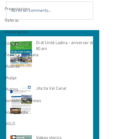
Prejentazions
Scrivi un commento...
Referac
Aniverseres
Di dl'Unité Ladina - aniverser di
Cësa di Ladins
80 ani
Festes y bona ueia
Mostres
Mujiga
Jita tla Val Canal
Mutons
Sentedes genereles
Social media
UGLD
Videos storics