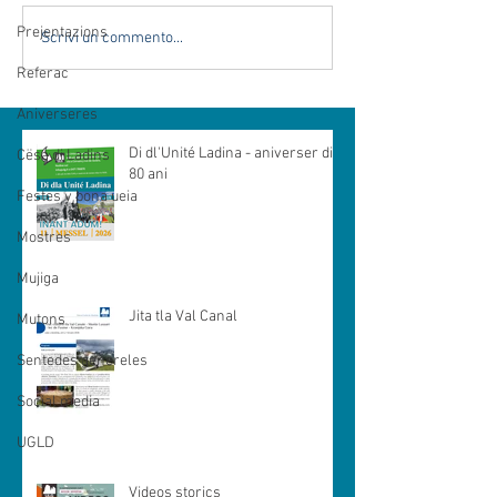
Prejentazions
Scrivi un commento...
Referac
Aniverseres
Di dl'Unité Ladina - aniverser di
Cësa di Ladins
80 ani
Festes y bona ueia
Mostres
Mujiga
Jita tla Val Canal
Mutons
Sentedes genereles
Social media
UGLD
Videos storics