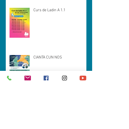
Curs de Ladin A 1.1
CIANTA CUN NOS
Spëisa da zacan (prejentazion tla
Val Badia)