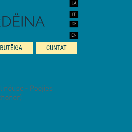
LA
IT
RDËINA
DE
EN
BUTËIGA
CUNTAT
linëusc - Poejies
thoner)