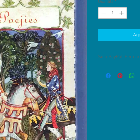
Quantità
*
Agg
Solo PayPal. Per cart