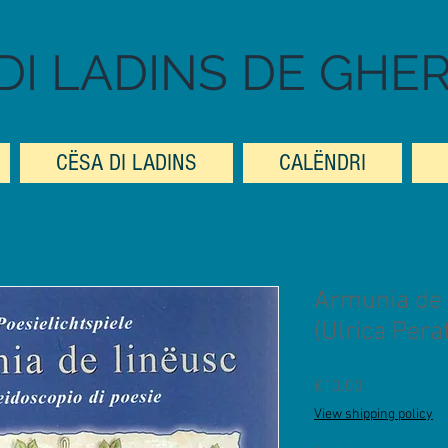
DI LADINS DE GHE
CËSA DI LADINS
CALËNDRI
Armunia de 
(Ulrica Pera
Prezzo
€10.00
View shipping policy