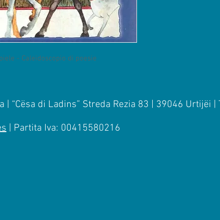
piele - Caleidoscopio di poesie
 | “Cësa di Ladins” Streda Rezia 83 | 39046 Urtijëi |
es
| Partita Iva: 00415580216