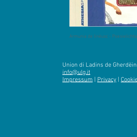
Armunia de linëusc - Poesielichts
Union di Ladins de Gherdëina
info@ulg.it
Impressum
|
Privacy
|
Cooki