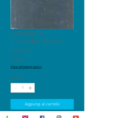
Ladinische
Einblicke (Marco
Forni)
Prezzo
€30.00
View shipping policy
Quantità
*
Aggiungi al carrello