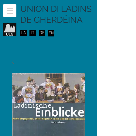
UNION DI LADINS
DE GHERDËINA
LA
IT
DE
EN