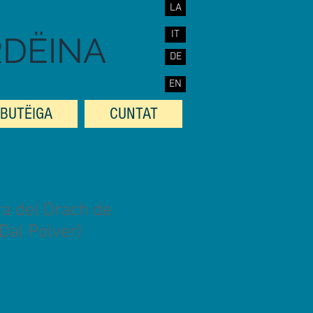
LA
IT
RDËINA
DE
EN
BUTËIGA
CUNTAT
ra del Drach de
Dal Polver)