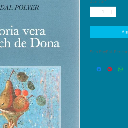
Quantità
*
Agg
Solo PayPal. Per cart