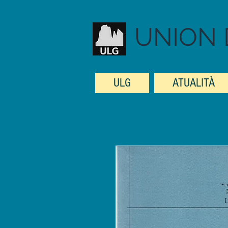
UNION 
ULG
ATUALITÀ