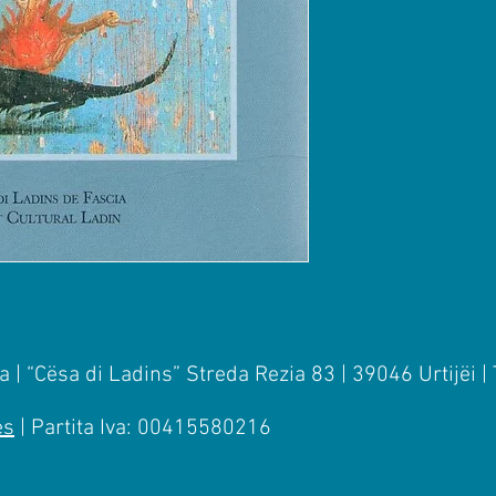
 | “Cësa di Ladins” Streda Rezia 83 | 39046 Urtijëi |
es
| Partita Iva: 00415580216