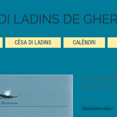
DI LADINS DE GHE
CËSA DI LADINS
CALËNDRI
La storia ve
Dona (Piere 
Prezzo
€10.00
View shipping policy