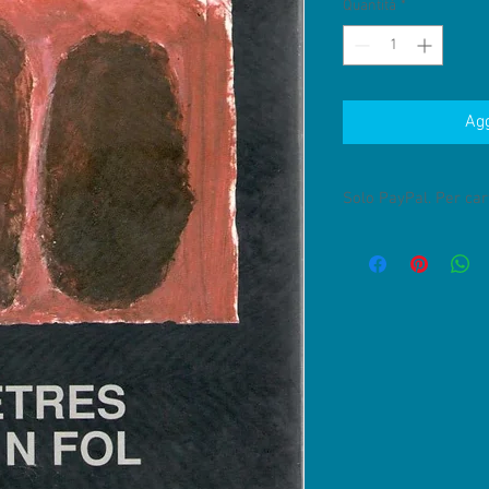
Quantità
*
Agg
Solo PayPal. Per cart