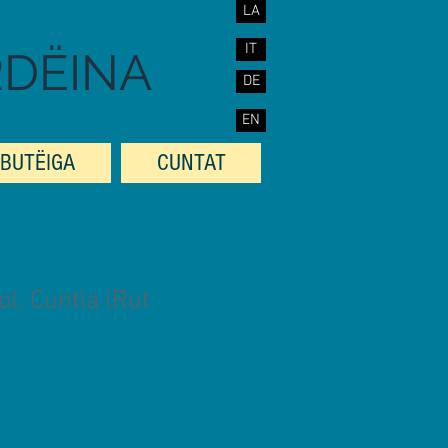
LA
IT
RDËINA
DE
EN
BUTËIGA
CUNTAT
ol. Cuntìa (Rut