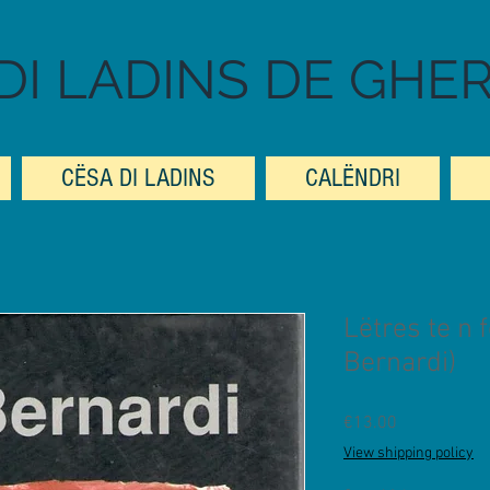
DI LADINS DE GHE
CËSA DI LADINS
CALËNDRI
Lëtres te n f
Bernardi)
Prezzo
€13.00
View shipping policy