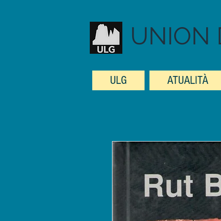
UNION 
ULG
ATUALITÀ