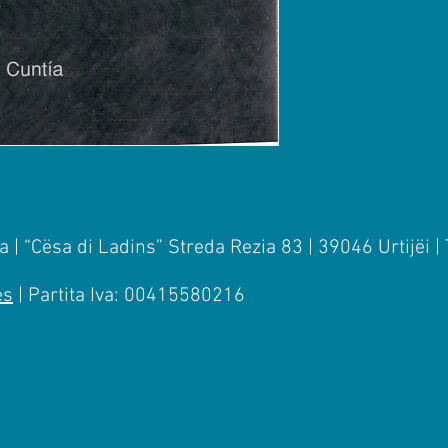
 | “Cësa di Ladins” Streda Rezia 83 | 39046 Urtijëi |
es
| Partita Iva: 00415580216