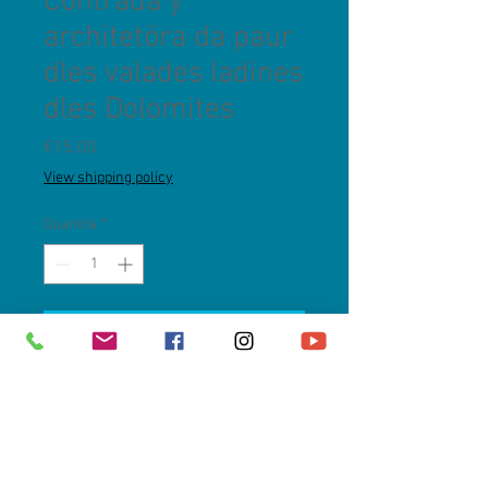
Contrada y
architetöra da paur
dles valades ladines
dles Dolomites
Prezzo
€15.00
View shipping policy
Quantità
*
Aggiungi al carrello
Solo PayPal. Per carte di credito:
info@ulg.it