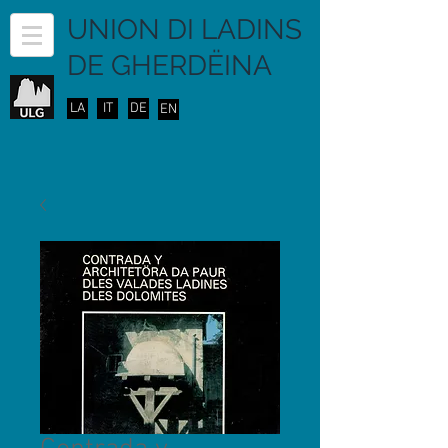
UNION DI LADINS
DE GHERDËINA
LA
IT
DE
EN