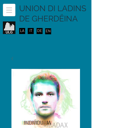
UNION DI LADINS
DE GHERDËINA
LA
IT
DE
EN