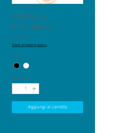
SKU: 364115376135191
CD Madax,
Individuum
Prezzo
€15.00
View shipping policy
Colore
*
Quantità
*
Aggiungi al carrello