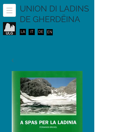
UNION DI LADINS
DE GHERDËINA
LA
IT
DE
EN