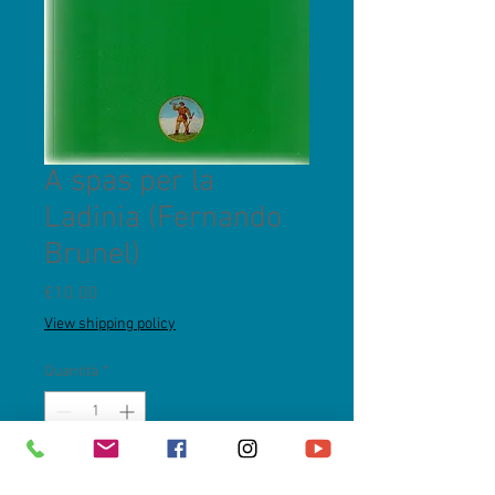
A spas per la
Ladinia (Fernando
Brunel)
Prezzo
€10.00
View shipping policy
Quantità
*
Aggiungi al carrello