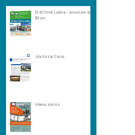
Di dl'Unité Ladina - aniverser di
80 ani
Jita tla Val Canal
Videos storics