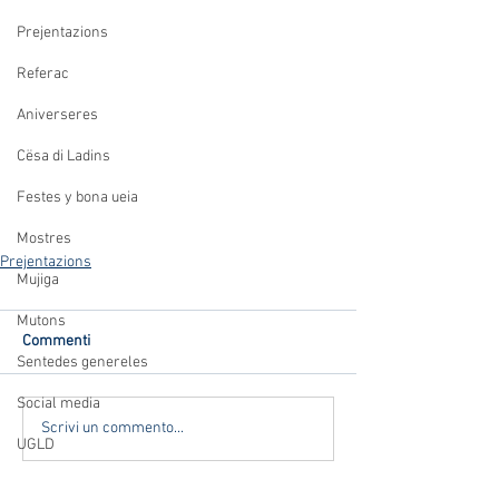
Prejentazions
Referac
Aniverseres
Cësa di Ladins
Festes y bona ueia
Mostres
Prejentazions
Mujiga
Mutons
Commenti
Sentedes genereles
Social media
Scrivi un commento...
UGLD