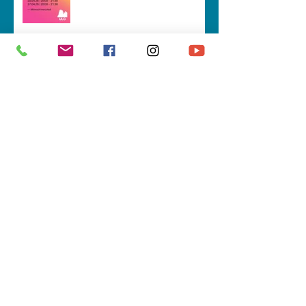
CIANTA CUN NOS
Spëisa da zacan (prejentazion tla
Val Badia)
Fotografies che nes conta...