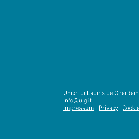
Union di Ladins de Gherdëina
info@ulg.it
Impressum
|
Privacy
|
Cooki