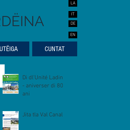
LA
IT
RDËINA
DE
EN
UTËIGA
CUNTAT
Di dl'Unité Ladina
- aniverser di 80
ani
Jita tla Val Canal