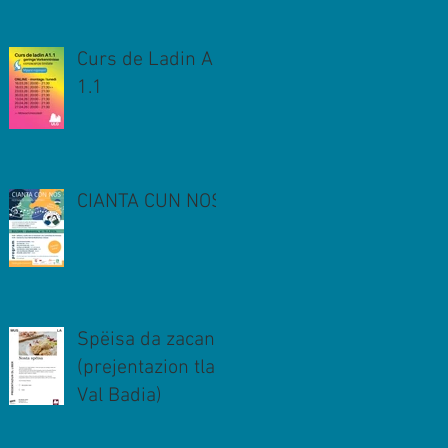
Curs de Ladin A
1.1
CIANTA CUN NOS
Spëisa da zacan
(prejentazion tla
Val Badia)