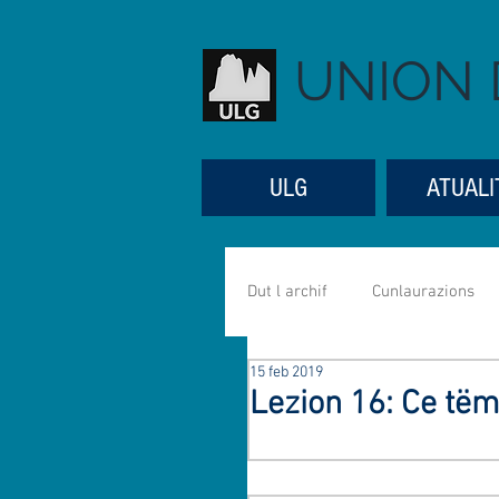
UNION 
ULG
ATUALI
Dut l archif
Cunlaurazions
15 feb 2019
Referac
Aniverseres
Lezion 16: Ce tëmp
Mujiga
Mutons
Se