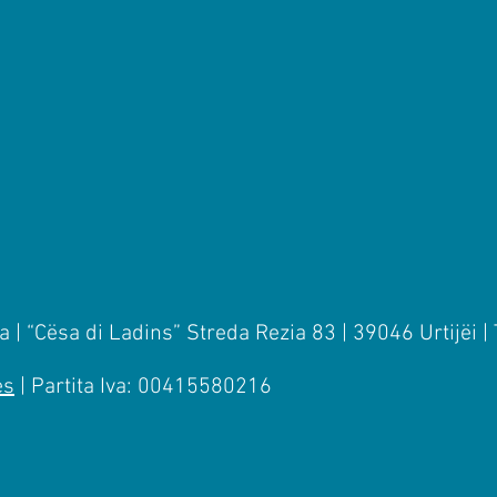
 | “Cësa di Ladins” Streda Rezia 83 | 39046 Urtijëi |
es
| Partita Iva: 00415580216