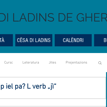
DI LADINS DE GHE
TÀ
CËSA DI LADINS
CALËNDRI
B
Cursc
Leteratura
Jites
Prejentazions
Cësa di Ladins
Festes y bona ueia
Mostres
 iel pa? L verb „jì“
ntedes genereles
Social media
UGLD