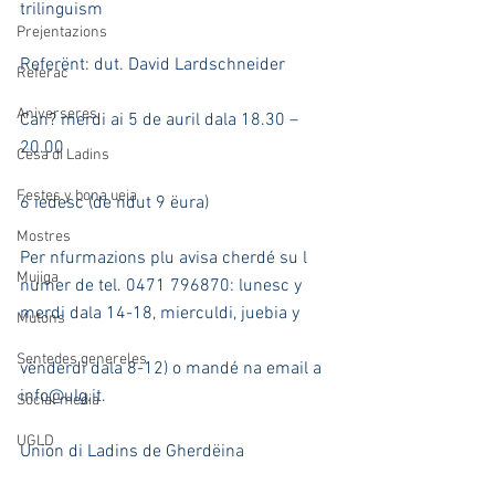
trilinguism
Prejentazions
Referënt: dut. David Lardschneider
Referac
Aniverseres
Can? merdi ai 5 de auril dala 18.30 – 
20.00
Cësa di Ladins
Festes y bona ueia
6 iedesc (de ndut 9 ëura)
Mostres
Per nfurmazions plu avisa cherdé su l 
Mujiga
numer de tel. 0471 796870: lunesc y 
merdi dala 14-18, mierculdi, juebia y
Mutons
Sentedes genereles
vënderdi dala 8-12) o mandé na email a 
info@ulg.it.
Social media
UGLD
Union di Ladins de Gherdëina