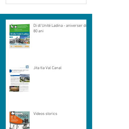
Di dl'Unité Ladina - aniverser di
80 ani
Jita tla Val Canal
Videos storics