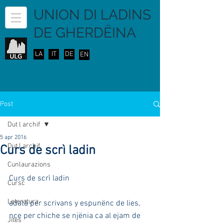
UNION DI LADINS
DE GHERDËINA
LA
IT
DE
EN
Post
Dut l archif
5 apr 2016
Dut l archif
Curs de scrì ladin
Cunlaurazions
Curs de scrì ladin
Cursc
Leteratura
adatà per scrivans y espunënc de lies, 
nce per chiche se njënia ca al ejam de 
Jites