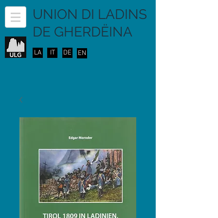
UNION DI LADINS
DE GHERDËINA
LA
IT
DE
EN