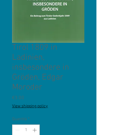
Tirol 1809 in
Ladinien,
insbesondere in
Gröden, Edgar
Moroder
Prezzo
€3.00
View shipping policy
Quantità
*