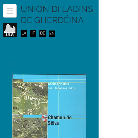
UNION DI LADINS
DE GHERDËINA
LA
IT
DE
EN