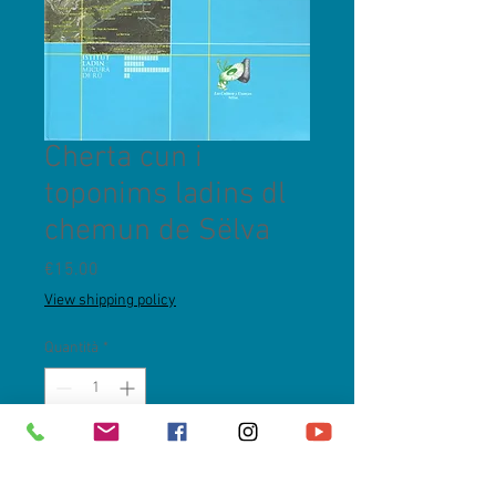
Cherta cun i
toponims ladins dl
chemun de Sëlva
Prezzo
€15.00
View shipping policy
Quantità
*
Aggiungi al carrello